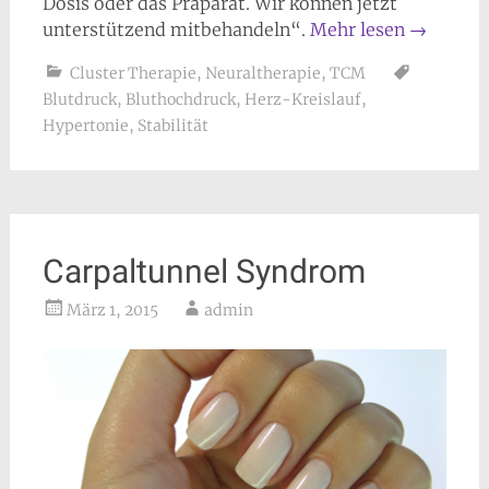
Dosis oder das Präparat. Wir können jetzt
unterstützend mitbehandeln“.
Mehr lesen
→
Cluster Therapie
,
Neuraltherapie
,
TCM
Blutdruck
,
Bluthochdruck
,
Herz-Kreislauf
,
Hypertonie
,
Stabilität
Carpaltunnel Syndrom
März 1, 2015
admin