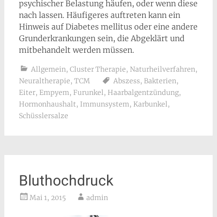
psychischer Belastung häufen, oder wenn diese
nach lassen. Häufigeres auftreten kann ein
Hinweis auf Diabetes mellitus oder eine andere
Grunderkrankungen sein, die Abgeklärt und
mitbehandelt werden müssen.
Allgemein
,
Cluster Therapie
,
Naturheilverfahren
,
Neuraltherapie
,
TCM
Abszess
,
Bakterien
,
Eiter
,
Empyem
,
Furunkel
,
Haarbalgentzündung
,
Hormonhaushalt
,
Immunsystem
,
Karbunkel
,
Schüsslersalze
Bluthochdruck
Mai 1, 2015
admin