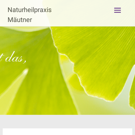
Zum
Naturheilpraxis
Inhalt
springen
Mäutner