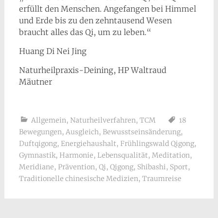
erfüllt den Menschen. Angefangen bei Himmel
und Erde bis zu den zehntausend Wesen
braucht alles das Qi, um zu leben.“
Huang Di Nei Jing
Naturheilpraxis-Deining, HP Waltraud
Mäutner
Allgemein
,
Naturheilverfahren
,
TCM
18
Bewegungen
,
Ausgleich
,
Bewusstseinsänderung
,
Duftqigong
,
Energiehaushalt
,
Frühlingswald Qigong
,
Gymnastik
,
Harmonie
,
Lebensqualität
,
Meditation
,
Meridiane
,
Prävention
,
Qi
,
Qigong
,
Shibashi
,
Sport
,
Traditionelle chinesische Medizien
,
Traumreise