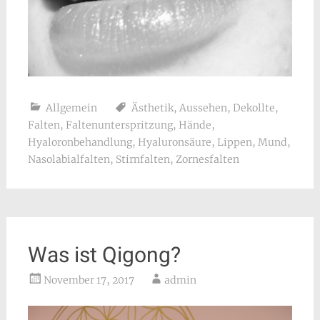
Allgemein
Ästhetik
,
Aussehen
,
Dekollte
,
Falten
,
Faltenunterspritzung
,
Hände
,
Hyaloronbehandlung
,
Hyaluronsäure
,
Lippen
,
Mund
,
Nasolabialfalten
,
Stirnfalten
,
Zornesfalten
Was ist Qigong?
November 17, 2017
admin