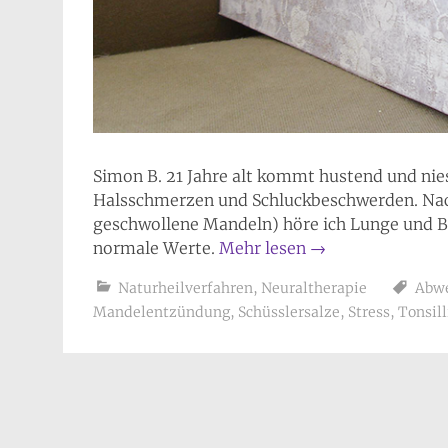
Simon B. 21 Jahre alt kommt hustend und nie
Halsschmerzen und Schluckbeschwerden. Nach
geschwollene Mandeln) höre ich Lunge und Bro
normale Werte.
Mehr lesen
→
Naturheilverfahren
,
Neuraltherapie
Abwe
Mandelentzündung
,
Schüsslersalze
,
Stress
,
Tonsill