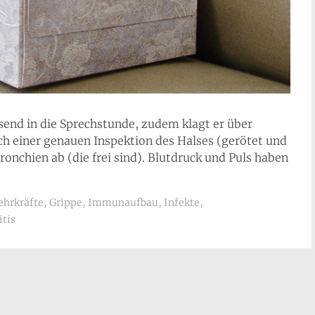
send in die Sprechstunde, zudem klagt er über
 einer genauen Inspektion des Halses (gerötet und
nchien ab (die frei sind). Blutdruck und Puls haben
hrkräfte
,
Grippe
,
Immunaufbau
,
Infekte
,
itis