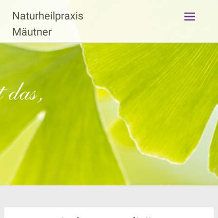
Zum
Naturheilpraxis
Inhalt
springen
Mäutner