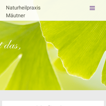
Zum
Naturheilpraxis
Inhalt
springen
Mäutner