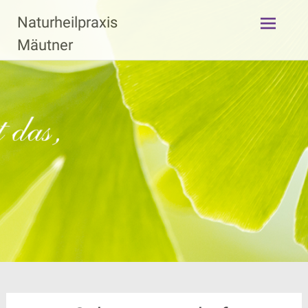
Zum
Naturheilpraxis
Inhalt
springen
Mäutner