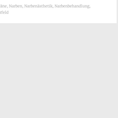
räne
,
Narben
,
Narbenästhetik
,
Narbenbehandlung
,
rfeld