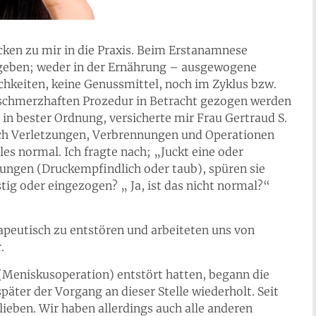
ken zu mir in die Praxis. Beim Erstanamnese
 geben; weder in der Ernährung – ausgewogene
ichkeiten, keine Genussmittel, noch im Zyklus bzw.
r schmerzhaften Prozedur in Betracht gezogen werden
 in bester Ordnung, versicherte mir Frau Gertraud S.
urch Verletzungen, Verbrennungen und Operationen
lles normal. Ich fragte nach; „Juckt eine oder
ngen (Druckempfindlich oder taub), spüren sie
ig oder eingezogen? „ Ja, ist das nicht normal?“
rapeutisch zu entstören und arbeiteten uns von
.
e (Meniskusoperation) entstört hatten, begann die
päter der Vorgang an dieser Stelle wiederholt. Seit
ieben. Wir haben allerdings auch alle anderen