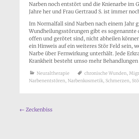
Narben noch entstört und die Knienarbe im Ga
Jahre her und Frau Gertraud S. ist immer noc
Im Normalfall sind Narben nach einem Jahr gu
Wundheilungsstörungen gibt es sogenannte c
offen und gerötet sind, nicht abheilen können
ein Hinweis auf ein weiteres Stör Feld sein,
Narbe über Fernwirkung unterhält. Jede Erkra
Krankheit besteht umso mehr Behandlungen s
Neuraltherapie
chronische Wunden
,
Mig
Narbenentstören
,
Narbenkosmetik
,
Schmerzen
,
Stö
Beitragsnavigation
←
Zeckenbiss