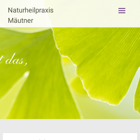
Zum
Naturheilpraxis
Inhalt
springen
Mäutner