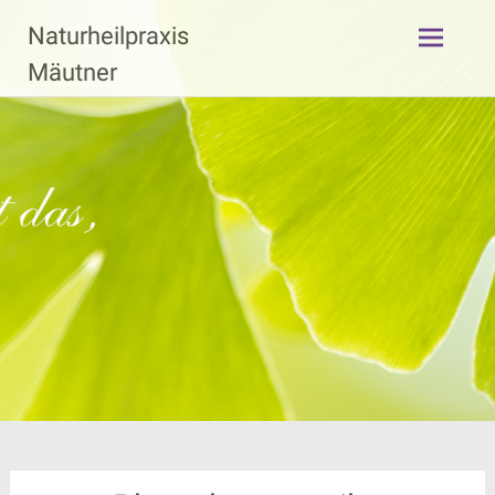
Zum
Naturheilpraxis
Inhalt
springen
Mäutner