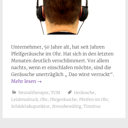
Unternehmer, 50 Jahre alt, hat seit Jahren
Pfeifgeräusche im Ohr. Hat sich in den letzten
Monaten deutlich verschlimmert. Vor allem
nachts, wenn er einschlafen möchte, sind die
Geräusche unerträglich „ Dao wirst verruckt“.
Mehr lesen
→
Neuraltherapie
,
TCM
Geräusche
,
Leidensdruck
,
Ohr
,
Ohrgeräusche
,
Pfeifen im Ohr
,
Schädelakupunktur
,
Stressbewältig
,
Tinnitus