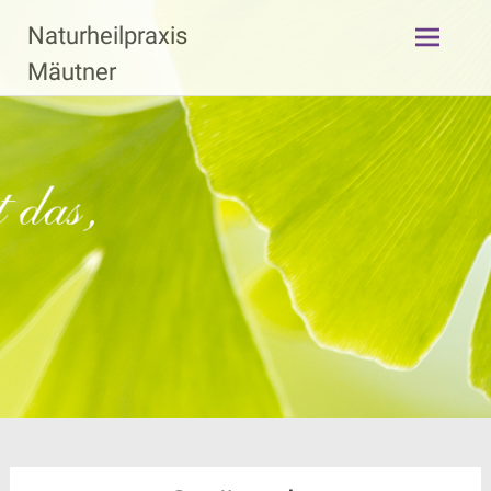
Zum
Naturheilpraxis
Inhalt
springen
Mäutner